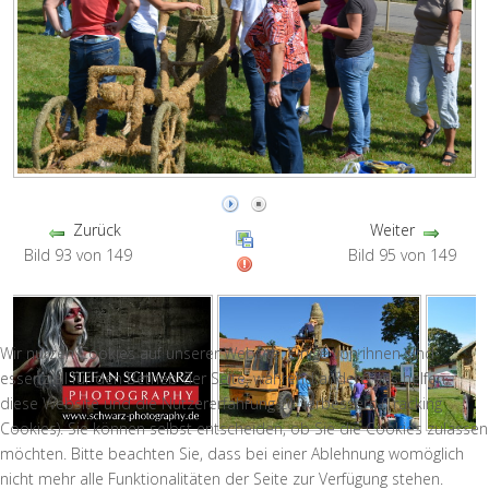
Zurück
Weiter
Bild 93 von 149
Bild 95 von 149
Wir nutzen Cookies auf unserer Website. Einige von ihnen sind
essenziell für den Betrieb der Seite, während andere uns helfen,
diese Website und die Nutzererfahrung zu verbessern (Tracking
Cookies). Sie können selbst entscheiden, ob Sie die Cookies zulassen
möchten. Bitte beachten Sie, dass bei einer Ablehnung womöglich
nicht mehr alle Funktionalitäten der Seite zur Verfügung stehen.