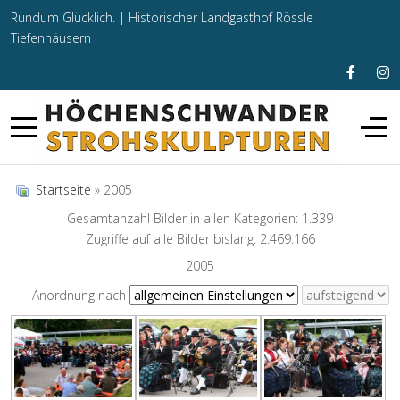
Rundum Glücklich. |
Historischer Landgasthof Rössle
Tiefenhäusern
Startseite
» 2005
Gesamtanzahl Bilder in allen Kategorien: 1.339
Zugriffe auf alle Bilder bislang: 2.469.166
2005
Anordnung nach