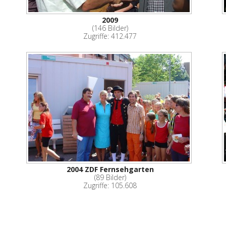
2009
(146 Bilder)
Zugriffe: 412.477
2004 ZDF Fernsehgarten
(89 Bilder)
Zugriffe: 105.608