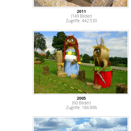
2011
(149 Bilder)
Zugriffe: 442.530
2005
(60 Bilder)
Zugriffe: 184.896