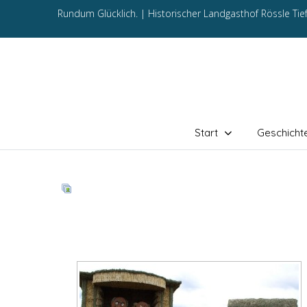
Rundum Glücklich. |
Historischer Landgasthof Rössle Ti
Start
Geschicht