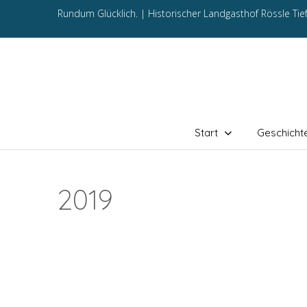
Rundum Glücklich. |
Historischer Landgasthof Rössle Ti
Start
Geschicht
2019