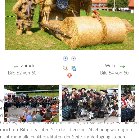
Zurück
Weiter
Bild 52 von 60
Bild 54 von 60
Wir nutzen Cookies auf unserer Website. Einige von ihnen sind
essenziell für den Betrieb der Seite, während andere uns helfen,
diese Website und die Nutzererfahrung zu verbessern (Tracking
Cookies). Sie können selbst entscheiden, ob Sie die Cookies zulassen
möchten. Bitte beachten Sie, dass bei einer Ablehnung womöglich
nicht mehr alle Funktionalitäten der Seite zur Verfügung stehen.