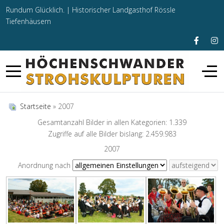
Rundum Glücklich. |
Historischer Landgasthof Rössle
Tiefenhäusern
Startseite
» 2007
Gesamtanzahl Bilder in allen Kategorien: 1.339
Zugriffe auf alle Bilder bislang: 2.459.983
2007
Anordnung nach