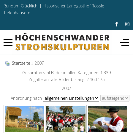
Rundum Glücklich. |
Historischer Landgasthof Rössle
Tiefenhäusern
Startseite
» 2007
Gesamtanzahl Bilder in allen Kategorien: 1.339
Zugriffe auf alle Bilder bislang: 2.460.175
2007
Anordnung nach