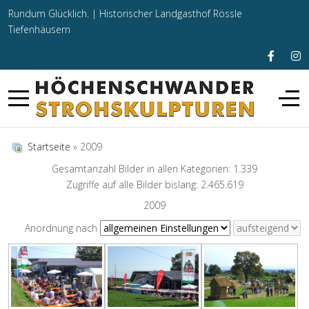
Rundum Glücklich. |
Historischer Landgasthof Rössle
Tiefenhäusern
Startseite
» 2009
Gesamtanzahl Bilder in allen Kategorien: 1.339
Zugriffe auf alle Bilder bislang: 2.465.619
2009
Anordnung nach