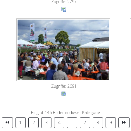
Zugriffe: 2797
Zugriffe: 2691
Es gibt 146 Bilder in dieser Kategorie
1
2
3
4
...
7
8
9