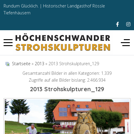
Rundum Glücklich. |
Historischer Landgasthof Rössle
Tiefenhäusern
Startseite
»
2013
» 2013 Strohskulpturen_129
Gesamtanzahl Bilder in allen Kategorien: 1.339
Zugriffe auf alle Bilder bislang: 2.466.934
2013 Strohskulpturen_129