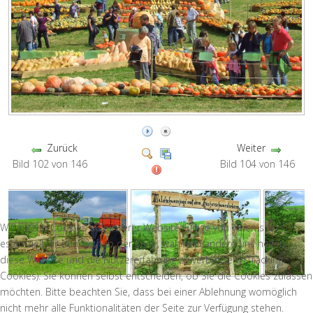
Zurück
Weiter
Bild 102 von 146
Bild 104 von 146
Wir nutzen Cookies auf unserer Website. Einige von ihnen sind
essenziell für den Betrieb der Seite, während andere uns helfen,
diese Website und die Nutzererfahrung zu verbessern (Tracking
Cookies). Sie können selbst entscheiden, ob Sie die Cookies zulassen
möchten. Bitte beachten Sie, dass bei einer Ablehnung womöglich
nicht mehr alle Funktionalitäten der Seite zur Verfügung stehen.