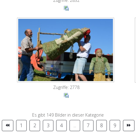
Zugriffe: 2832
Zugriffe: 2778
Es gibt 149 Bilder in dieser Kategorie
1
2
3
4
...
7
8
9