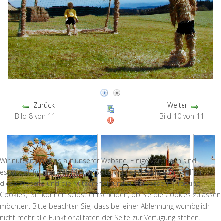
Zurück
Weiter
Bild 8 von 11
Bild 10 von 11
Wir nutzen Cookies auf unserer Website. Einige von ihnen sind
essenziell für den Betrieb der Seite, während andere uns helfen,
diese Website und die Nutzererfahrung zu verbessern (Tracking
Cookies). Sie können selbst entscheiden, ob Sie die Cookies zulassen
möchten. Bitte beachten Sie, dass bei einer Ablehnung womöglich
nicht mehr alle Funktionalitäten der Seite zur Verfügung stehen.