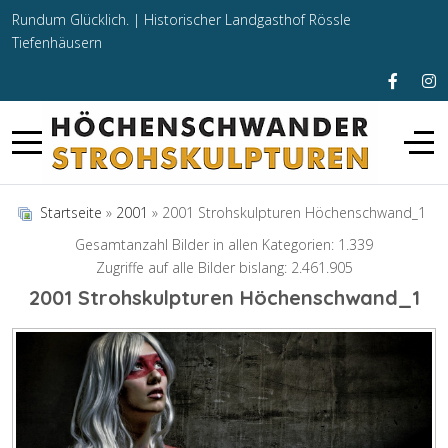
Rundum Glücklich. |
Historischer Landgasthof Rössle
Tiefenhäusern
Startseite
»
2001
» 2001 Strohskulpturen Höchenschwand_1
Gesamtanzahl Bilder in allen Kategorien: 1.339
Zugriffe auf alle Bilder bislang: 2.461.905
2001 Strohskulpturen Höchenschwand_1