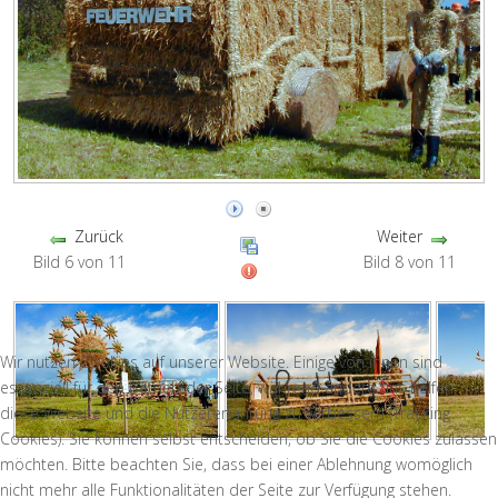
Zurück
Weiter
Bild 6 von 11
Bild 8 von 11
Wir nutzen Cookies auf unserer Website. Einige von ihnen sind
essenziell für den Betrieb der Seite, während andere uns helfen,
diese Website und die Nutzererfahrung zu verbessern (Tracking
Cookies). Sie können selbst entscheiden, ob Sie die Cookies zulassen
möchten. Bitte beachten Sie, dass bei einer Ablehnung womöglich
nicht mehr alle Funktionalitäten der Seite zur Verfügung stehen.