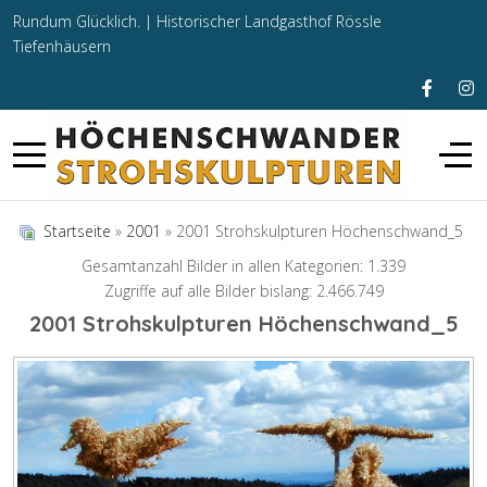
Rundum Glücklich. |
Historischer Landgasthof Rössle
Tiefenhäusern
Startseite
»
2001
» 2001 Strohskulpturen Höchenschwand_5
Gesamtanzahl Bilder in allen Kategorien: 1.339
Zugriffe auf alle Bilder bislang: 2.466.749
2001 Strohskulpturen Höchenschwand_5