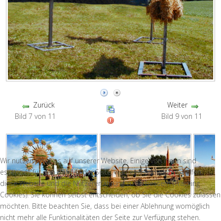
Zurück
Weiter
Bild 7 von 11
Bild 9 von 11
Wir nutzen Cookies auf unserer Website. Einige von ihnen sind
essenziell für den Betrieb der Seite, während andere uns helfen,
diese Website und die Nutzererfahrung zu verbessern (Tracking
Cookies). Sie können selbst entscheiden, ob Sie die Cookies zulassen
möchten. Bitte beachten Sie, dass bei einer Ablehnung womöglich
nicht mehr alle Funktionalitäten der Seite zur Verfügung stehen.