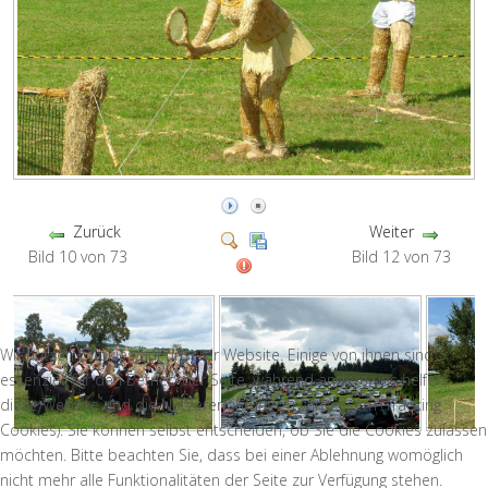
Zurück
Weiter
Bild 10 von 73
Bild 12 von 73
Wir nutzen Cookies auf unserer Website. Einige von ihnen sind
essenziell für den Betrieb der Seite, während andere uns helfen,
diese Website und die Nutzererfahrung zu verbessern (Tracking
Cookies). Sie können selbst entscheiden, ob Sie die Cookies zulassen
möchten. Bitte beachten Sie, dass bei einer Ablehnung womöglich
nicht mehr alle Funktionalitäten der Seite zur Verfügung stehen.