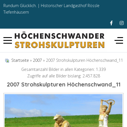
Rundum Glücklich. |
Historischer Landgasthof Rössle
Tiefenhäusern
Startseite
»
2007
» 2007 Strohskulpturen Höchenschwand_11
Gesamtanzahl Bilder in allen Kategorien: 1.339
Zugriffe auf alle Bilder bislang: 2.457.828
2007 Strohskulpturen Höchenschwand_11