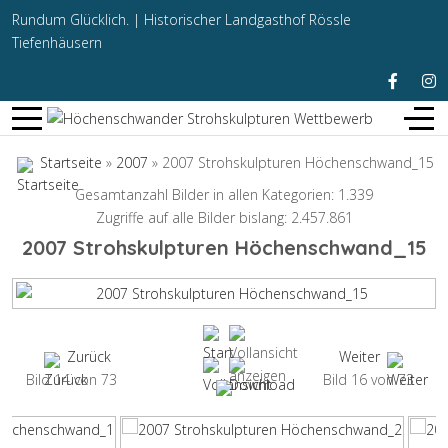
Rundum Glücklich. |
Historischer Landgasthof Rössle
Tiefenhäusern
Startseite
»
2007
» 2007 Strohskulpturen Höchenschwand_15
Gesamtanzahl Bilder in allen Kategorien: 1.339
Zugriffe auf alle Bilder bislang: 2.457.861
2007 Strohskulpturen Höchenschwand_15
Zurück
Weiter
Bild 14 von 73
Bild 16 von 73