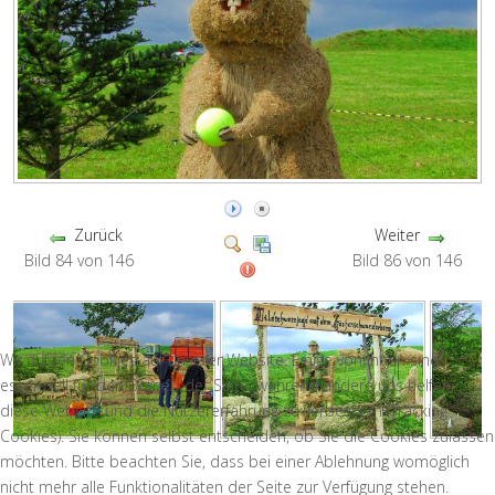
Zurück
Weiter
Bild 84 von 146
Bild 86 von 146
Wir nutzen Cookies auf unserer Website. Einige von ihnen sind
essenziell für den Betrieb der Seite, während andere uns helfen,
diese Website und die Nutzererfahrung zu verbessern (Tracking
Cookies). Sie können selbst entscheiden, ob Sie die Cookies zulassen
möchten. Bitte beachten Sie, dass bei einer Ablehnung womöglich
nicht mehr alle Funktionalitäten der Seite zur Verfügung stehen.