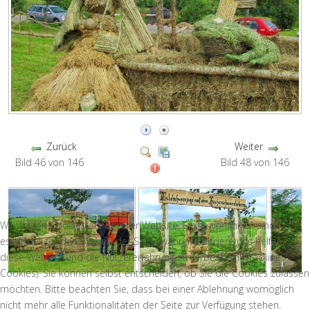
Zurück
Weiter
Bild 46 von 146
Bild 48 von 146
Wir nutzen Cookies auf unserer Website. Einige von ihnen sind
essenziell für den Betrieb der Seite, während andere uns helfen,
diese Website und die Nutzererfahrung zu verbessern (Tracking
Cookies). Sie können selbst entscheiden, ob Sie die Cookies zulassen
möchten. Bitte beachten Sie, dass bei einer Ablehnung womöglich
nicht mehr alle Funktionalitäten der Seite zur Verfügung stehen.