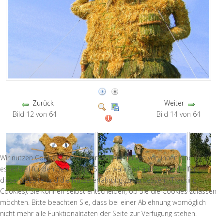
Zurück
Weiter
Bild 12 von 64
Bild 14 von 64
Wir nutzen Cookies auf unserer Website. Einige von ihnen sind
essenziell für den Betrieb der Seite, während andere uns helfen,
diese Website und die Nutzererfahrung zu verbessern (Tracking
Cookies). Sie können selbst entscheiden, ob Sie die Cookies zulassen
möchten. Bitte beachten Sie, dass bei einer Ablehnung womöglich
nicht mehr alle Funktionalitäten der Seite zur Verfügung stehen.