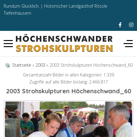
Rundum Glücklich. |
Historischer Landgasthof Rössle
Tiefenhäusern
Startseite
»
2003
» 2003 Strohskulpturen Höchenschwand_60
Gesamtanzahl Bilder in allen Kategorien: 1.339
Zugriffe auf alle Bilder bislang: 2.466.817
2003 Strohskulpturen Höchenschwand_60