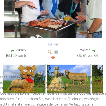
Zurück
Weiter
Bild 59 von 64
Bild 61 von 64
Wir nutzen Cookies auf unserer Website. Einige von ihnen sind
essenziell für den Betrieb der Seite, während andere uns helfen,
diese Website und die Nutzererfahrung zu verbessern (Tracking
Cookies). Sie können selbst entscheiden, ob Sie die Cookies zulassen
möchten. Bitte beachten Sie, dass bei einer Ablehnung womöglich
nicht mehr alle Funktionalitäten der Seite zur Verfügung stehen.