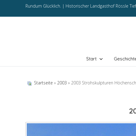
Rundum Glücklich. |
Historischer Landgasthof Rössle Ti
Start
Geschicht
Startseite
»
2003
» 2003 Strohskulpturen Höchensc
2