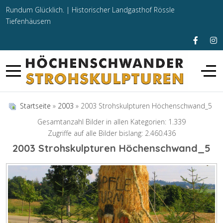
Rundum Glücklich. |
Historischer Landgasthof Rössle
Tiefenhäusern
Startseite
»
2003
» 2003 Strohskulpturen Höchenschwand_5
Gesamtanzahl Bilder in allen Kategorien: 1.339
Zugriffe auf alle Bilder bislang: 2.460.436
2003 Strohskulpturen Höchenschwand_5