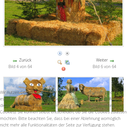
Zurück
Weiter
Bild 4 von 64
Bild 6 von 64
Wir nutzen Cookies auf unserer Website. Einige von ihnen sind
essenziell für den Betrieb der Seite, während andere uns helfen,
diese Website und die Nutzererfahrung zu verbessern (Tracking
Cookies). Sie können selbst entscheiden, ob Sie die Cookies zulassen
möchten. Bitte beachten Sie, dass bei einer Ablehnung womöglich
nicht mehr alle Funktionalitäten der Seite zur Verfügung stehen.