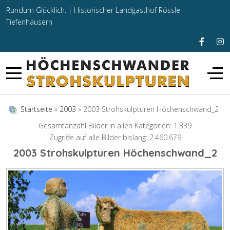
Rundum Glücklich. |
Historischer Landgasthof Rössle
Tiefenhäusern
Startseite
»
2003
» 2003 Strohskulpturen Höchenschwand_2
Gesamtanzahl Bilder in allen Kategorien: 1.339
Zugriffe auf alle Bilder bislang: 2.460.679
2003 Strohskulpturen Höchenschwand_2