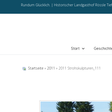
Rundum Glücklich. |
Historischer Landgasthof Rössle Ti
Start
Geschicht
Startseite
»
2011
» 2011 Strohskulpturen_111