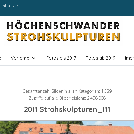
efenhäusern
e
Vorjahre
Fotos bis 2017
Fotos ab 2019
Imp
Gesamtanzahl Bilder in allen Kategorien: 1.339
Zugriffe auf alle Bilder bislang: 2.458.008
2011 Strohskulpturen_111