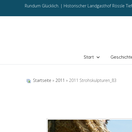
Rundum Glücklich. |
Historischer Landgasthof Rössle Ti
Start
Geschicht
Startseite
»
2011
» 2011 Strohskulpturen_83