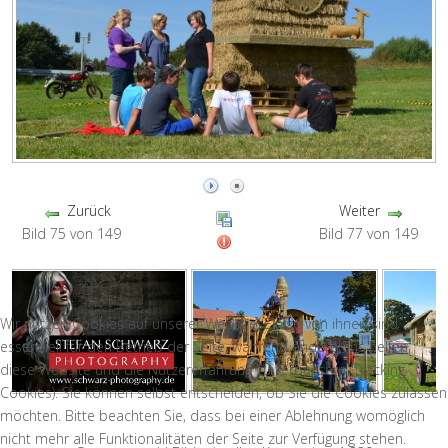
Zurück
Weiter
Bild 75 von 149
Bild 77 von 149
Wir nutzen Cookies auf unserer Website. Einige von ihnen sind
essenziell für den Betrieb der Seite, während andere uns helfen,
diese Website und die Nutzererfahrung zu verbessern (Tracking
Cookies). Sie können selbst entscheiden, ob Sie die Cookies zulassen
möchten. Bitte beachten Sie, dass bei einer Ablehnung womöglich
nicht mehr alle Funktionalitäten der Seite zur Verfügung stehen.