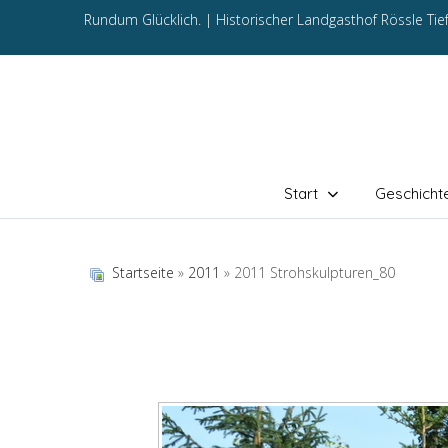
Rundum Glücklich. |
Historischer Landgasthof Rössle Ti
Start
Geschicht
Startseite
»
2011
» 2011 Strohskulpturen_80