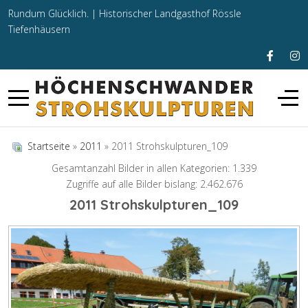
Rundum Glücklich. |
Historischer Landgasthof Rössle
Tiefenhäusern
Startseite
»
2011
» 2011 Strohskulpturen_109
Gesamtanzahl Bilder in allen Kategorien: 1.339
Zugriffe auf alle Bilder bislang: 2.462.676
2011 Strohskulpturen_109