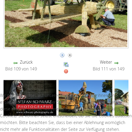
Zurück
Weiter
Bild 109 von 149
Bild 111 von 149
Wir nutzen Cookies auf unserer Website. Einige von ihnen sind
essenziell für den Betrieb der Seite, während andere uns helfen,
diese Website und die Nutzererfahrung zu verbessern (Tracking
Cookies). Sie können selbst entscheiden, ob Sie die Cookies zulassen
möchten. Bitte beachten Sie, dass bei einer Ablehnung womöglich
nicht mehr alle Funktionalitäten der Seite zur Verfügung stehen.