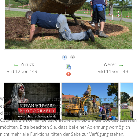
Zurück
Weiter
Bild 12 von 149
Bild 14 von 149
Wir nutzen Cookies auf unserer Website. Einige von ihnen sind
essenziell für den Betrieb der Seite, während andere uns helfen,
diese Website und die Nutzererfahrung zu verbessern (Tracking
Cookies). Sie können selbst entscheiden, ob Sie die Cookies zulassen
möchten. Bitte beachten Sie, dass bei einer Ablehnung womöglich
nicht mehr alle Funktionalitäten der Seite zur Verfügung stehen.