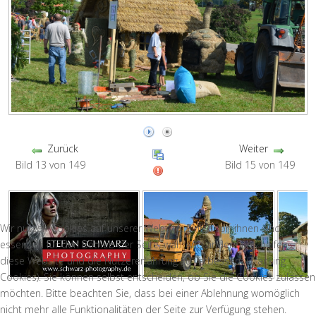
Zurück
Weiter
Bild 13 von 149
Bild 15 von 149
Wir nutzen Cookies auf unserer Website. Einige von ihnen sind
essenziell für den Betrieb der Seite, während andere uns helfen,
diese Website und die Nutzererfahrung zu verbessern (Tracking
Cookies). Sie können selbst entscheiden, ob Sie die Cookies zulassen
möchten. Bitte beachten Sie, dass bei einer Ablehnung womöglich
nicht mehr alle Funktionalitäten der Seite zur Verfügung stehen.