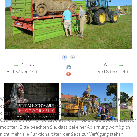
Zurück
Weiter
Bild 87 von 149
Bild 89 von 149
Wir nutzen Cookies auf unserer Website. Einige von ihnen sind
essenziell für den Betrieb der Seite, während andere uns helfen,
diese Website und die Nutzererfahrung zu verbessern (Tracking
Cookies). Sie können selbst entscheiden, ob Sie die Cookies zulassen
möchten. Bitte beachten Sie, dass bei einer Ablehnung womöglich
nicht mehr alle Funktionalitäten der Seite zur Verfügung stehen.