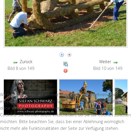
Zurück
Weiter
Bild 8 von 149
Bild 10 von 149
Wir nutzen Cookies auf unserer Website. Einige von ihnen sind
essenziell für den Betrieb der Seite, während andere uns helfen,
diese Website und die Nutzererfahrung zu verbessern (Tracking
Cookies). Sie können selbst entscheiden, ob Sie die Cookies zulassen
möchten. Bitte beachten Sie, dass bei einer Ablehnung womöglich
nicht mehr alle Funktionalitäten der Seite zur Verfügung stehen.