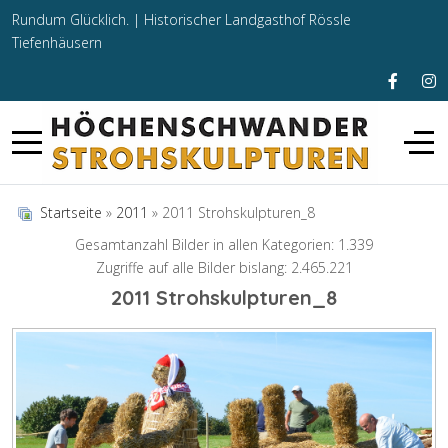
Rundum Glücklich. |
Historischer Landgasthof Rössle
Tiefenhäusern
Startseite
»
2011
» 2011 Strohskulpturen_8
Gesamtanzahl Bilder in allen Kategorien: 1.339
Zugriffe auf alle Bilder bislang: 2.465.221
2011 Strohskulpturen_8