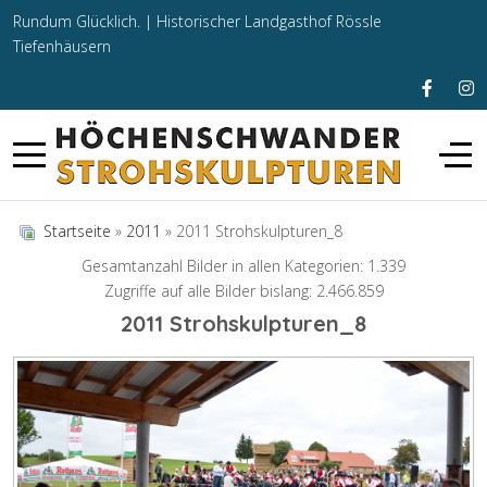
Rundum Glücklich. |
Historischer Landgasthof Rössle
Tiefenhäusern
Startseite
»
2011
» 2011 Strohskulpturen_8
Gesamtanzahl Bilder in allen Kategorien: 1.339
Zugriffe auf alle Bilder bislang: 2.466.859
2011 Strohskulpturen_8