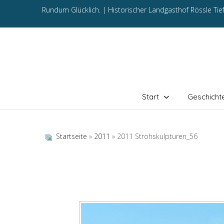
Rundum Glücklich. |
Historischer Landgasthof Rössle Ti
Start
Geschicht
Startseite
»
2011
» 2011 Strohskulpturen_56