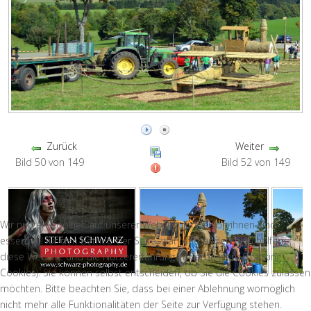
Zurück
Weiter
Bild 50 von 149
Bild 52 von 149
Wir nutzen Cookies auf unserer Website. Einige von ihnen sind
essenziell für den Betrieb der Seite, während andere uns helfen,
diese Website und die Nutzererfahrung zu verbessern (Tracking
Cookies). Sie können selbst entscheiden, ob Sie die Cookies zulassen
möchten. Bitte beachten Sie, dass bei einer Ablehnung womöglich
nicht mehr alle Funktionalitäten der Seite zur Verfügung stehen.