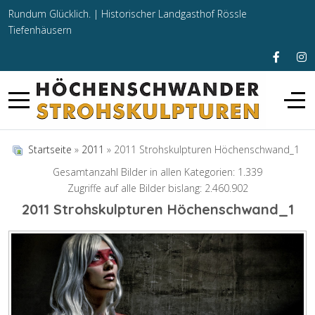
Rundum Glücklich. |
Historischer Landgasthof Rössle
Tiefenhäusern
Startseite
»
2011
» 2011 Strohskulpturen Höchenschwand_1
Gesamtanzahl Bilder in allen Kategorien: 1.339
Zugriffe auf alle Bilder bislang: 2.460.902
2011 Strohskulpturen Höchenschwand_1