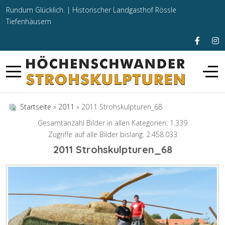
Rundum Glücklich. |
Historischer Landgasthof Rössle
Tiefenhäusern
Startseite
»
2011
» 2011 Strohskulpturen_68
Gesamtanzahl Bilder in allen Kategorien: 1.339
Zugriffe auf alle Bilder bislang: 2.458.033
2011 Strohskulpturen_68