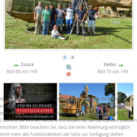
Zurück
Weiter
Bild 68 von 149
Bild 70 von 149
Wir nutzen Cookies auf unserer Website. Einige von ihnen sind
essenziell für den Betrieb der Seite, während andere uns helfen,
diese Website und die Nutzererfahrung zu verbessern (Tracking
Cookies). Sie können selbst entscheiden, ob Sie die Cookies zulassen
möchten. Bitte beachten Sie, dass bei einer Ablehnung womöglich
nicht mehr alle Funktionalitäten der Seite zur Verfügung stehen.