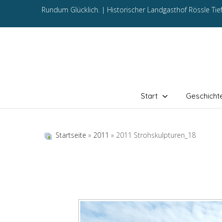
Rundum Glücklich. |
Historischer Landgasthof Rössle Ti
Start
Geschicht
Startseite
»
2011
» 2011 Strohskulpturen_18